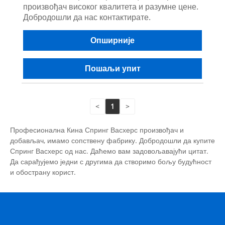
произвођач високог квалитета и разумне цене.
Добродошли да нас контактирате.
Опширније
Пошаљи упит
<
1
>
Професионална Кина Спринг Васхерс произвођач и
добављач, имамо сопствену фабрику. Добродошли да купите
Спринг Васхерс од нас. Даћемо вам задовољавајући цитат.
Да сарађујемо једни с другима да створимо бољу будућност
и обострану корист.