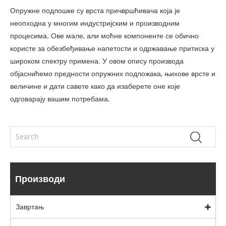
Опружне подлошке су врста причвршћивача која је
неопходна у многим индустријским и производним
процесима. Ове мале, али моћне компоненте се обично
користе за обезбеђивање напетости и одржавање притиска у
широком спектру примена. У овом опису производа
објаснићемо предности опружних подложака, њихове врсте и
величине и дати савете како да изаберете оне које
одговарају вашим потребама.
Производи
Завртањ