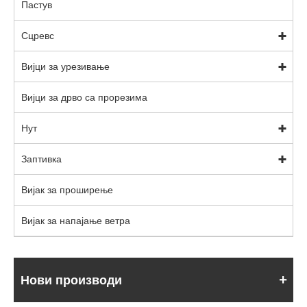
Пастув
Сцревс
Вијци за урезивање
Вијци за дрво са прорезима
Нут
Заптивка
Вијак за проширење
Вијак за напајање ветра
Нови производи