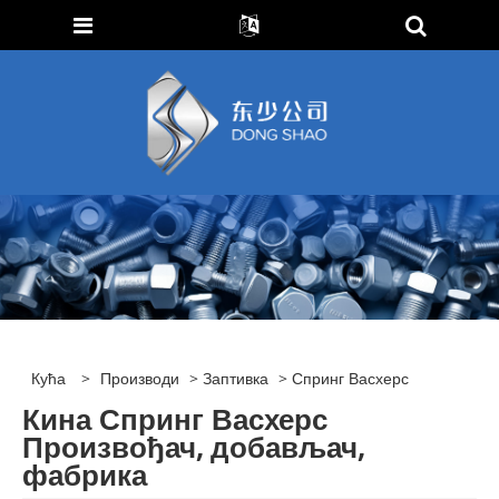
Кућа
>
Производи
>
Заптивка
> Спринг Васхерс
Кина Спринг Васхерс
Произвођач, добављач,
фабрика