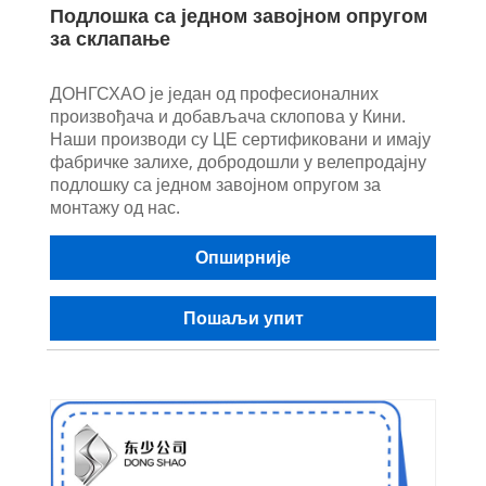
Подлошка са једном завојном опругом
за склапање
ДОНГСХАО је један од професионалних
произвођача и добављача склопова у Кини.
Наши производи су ЦЕ сертификовани и имају
фабричке залихе, добродошли у велепродајну
подлошку са једном завојном опругом за
монтажу од нас.
Опширније
Пошаљи упит