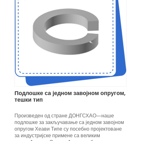
Подлошке са једном завојном опругом,
тешки тип
Произведен од стране ДОНГСХАО—наше
подлошке за закључавање са једном завојном
опругом Хеави Типе су посебно пројектоване
за индустријске примене са великим