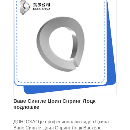
Ваве Сингле Цоил Спринг Лоцк
подлошке
ДОНГСХАО је професионални лидер Цхина
Ваве Сингле Цоил Спринг Лоцк Васхерс