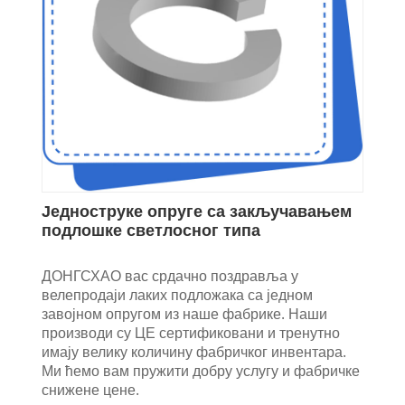
Једноструке опруге са закључавањем
подлошке светлосног типа
ДОНГСХАО вас срдачно поздравља у
велепродаји лаких подложака са једном
завојном опругом из наше фабрике. Наши
производи су ЦЕ сертификовани и тренутно
имају велику количину фабричког инвентара.
Ми ћемо вам пружити добру услугу и фабричке
снижене цене.