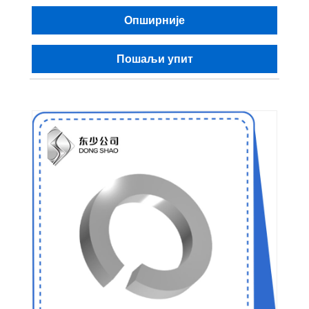
Опширније
Пошаљи упит