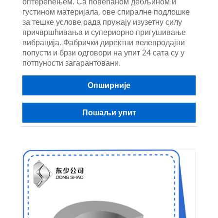
оптерећењем. Са повећаном дебљином и
густином материјала, ове спиралне подлошке
за тешке услове рада пружају изузетну силу
причвршћивања и супериорно пригушивање
вибрација. Фабрички директни велепродајни
попусти и брзи одговори на упит 24 сата су у
потпуности загарантовани.
Опширније
Пошаљи упит