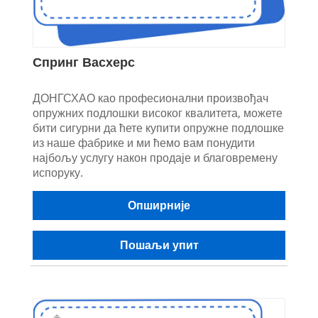
Спринг Васхерс
ДОНГСХАО као професионални произвођач
опружних подлошки високог квалитета, можете
бити сигурни да ћете купити опружне подлошке
из наше фабрике и ми ћемо вам понудити
најбољу услугу након продаје и благовремену
испоруку.
Опширније
Пошаљи упит