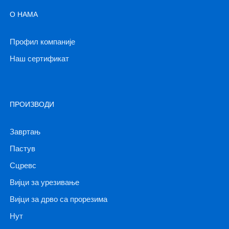
О НАМА
Профил компаније
Наш сертификат
ПРОИЗВОДИ
Завртањ
Пастув
Сцревс
Вијци за урезивање
Вијци за дрво са прорезима
Нут